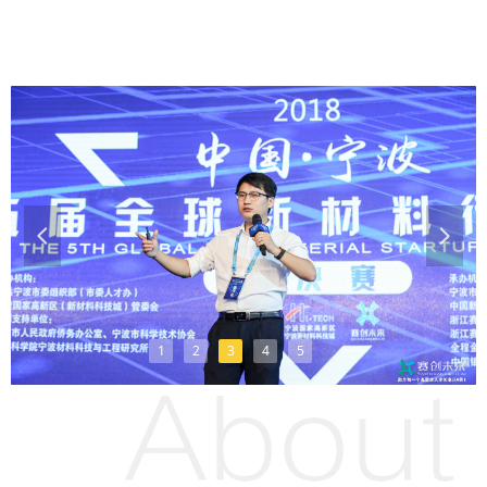
넳
넲
1
2
3
4
5