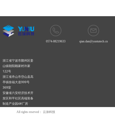
力。
0574-88219633
qian.dan@yuntutech.cn
浙江省宁波市鄞州区姜
山镇朝阳顾家村许家
122号
浙江省舟山市岱山县高
亭镇徐福大道999号
369室
安徽省六安经济技术开
发区和平社区高端装备
制造产业园4#厂房
All rights reserved：
云涂科技