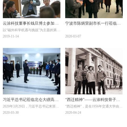
云涂科技董事长钱旦博士参加第
宁波市陈炳荣副市长一行莅临宁
以“磁外科学机遇与挑战”为主题的第
665 次香山科学会议“磁外科学机
波云涂科技有限公司考察调研防
665 次香山科学会议于2019 年11 月11-
2019-11-14
2020-03-07
遇与挑战”
疫复工工作
13 日在北京香山饭店顺利召开。
云涂科技董事长钱旦博士参加会议并
作报告。
习近平总书记莅临北仑大碶高端
“西迁精神”——云涂科技骨子里
2020年3月29日，习近平总书记来浙考
“西迁精神”，是在1956年交通大学由上
汽配模具园区考察复工复产情况
精神
察调研，表示要让中小企业尽快从疫
海迁往西安的过程中，生发出来的一
2020-03-30
2020-04-24
情中恢复状态。当天下午，他来到北
种宝贵的精神财富。 作为从交大走出
仑大碶高端汽配模具园区，了解园区
来的创业团队，深深为自己身上的西
企业复工复产情况。
迁精神感到自豪，也深感责任和压