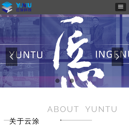
넳
넲
关于云涂