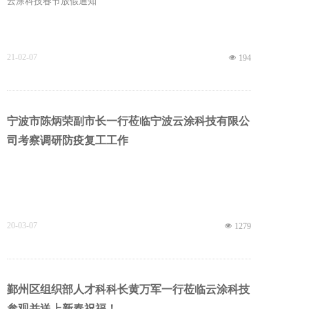
云涂科技春节放假通知
21-02-07
넶
194
宁波市陈炳荣副市长一行莅临宁波云涂科技有限公
司考察调研防疫复工工作
20-03-07
넶
1279
鄞州区组织部人才科科长黄万军一行莅临云涂科技
参观并送上新春祝福！