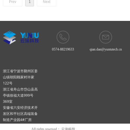
Prev
1
Next
0574-88219633
qian.dan@yuntutech.cn
浙江省宁波市鄞州区姜
山镇朝阳顾家村许家
122号
浙江省舟山市岱山县高
亭镇徐福大道999号
369室
安徽省六安经济技术开
发区和平社区高端装备
制造产业园4#厂房
All rights reserved：
云涂科技